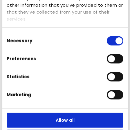
other information that you’ve provided to them or
Brands
that they’ve collected from your use of their
services.
A&P Nature Brands importeert diverse
Consent
Necessary
Selection
merken, waaronder Éminence Organics,
voor de professionele markt
Preferences
Statistics
Marketing
Allow all