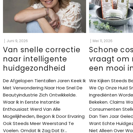
Juni 9, 2026
Mei 11, 2026
Van snelle correctie
Schone co
naar intelligente
vraagt om
huidgezondheid
een mooi i
De Afgelopen Tientallen Jaren Keek Ik
We Kijken Steeds B
Met Verwondering Naar Hoe Snel De
We Op Onze Huid S
Beautyindustrie Zich Ontwikkelde.
Ingrediënten Worden
Waar Ik In Eerste Instantie
Bekeken. Claims Wo
Enthousiast Werd Van Alle
Consumenten Stell
Mogelijkheden, Begon Ik Door Ervaring
Dan Tien Jaar Geled
Ook Steeds Meer Weerstand Te
Want Echte Huidge
Voelen. Omdat Ik Zag Dat Er...
Niet Alleen Over Wa