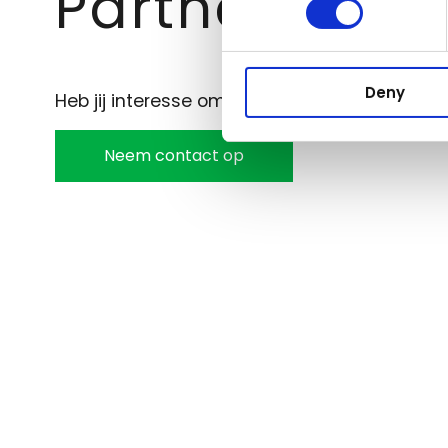
Partnership
Deny
Heb jij interesse om samen te werken met A
Neem contact op