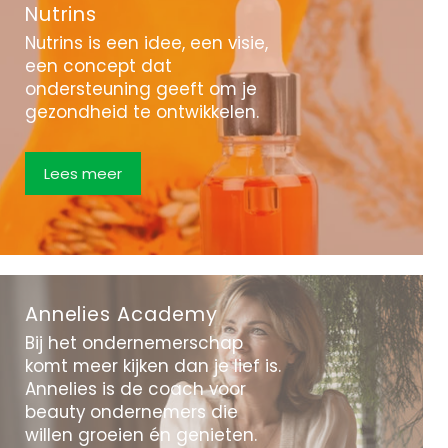
Nutrins
Nutrins is een idee, een visie,
een concept dat
ondersteuning geeft om je
gezondheid te ontwikkelen.
Lees meer
Annelies Academy
Bij het ondernemerschap
komt meer kijken dan je lief is.
Annelies is de coach voor
beauty ondernemers die
willen groeien én genieten.