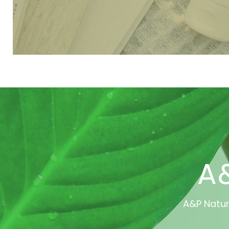
A
A&P Natu