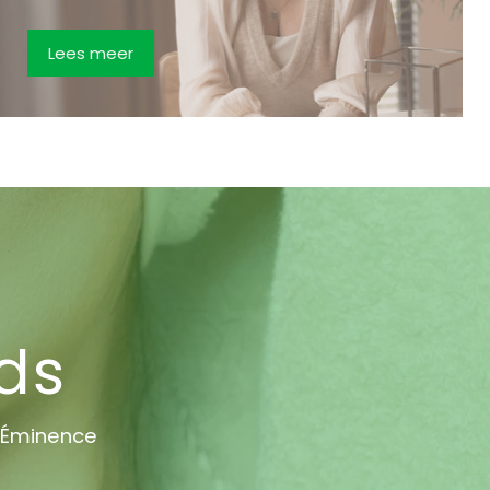
Lees meer
ds
 Éminence