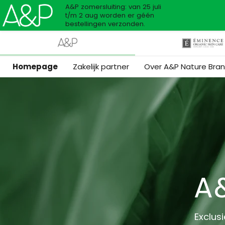
A&P zomersluiting: van 25 juli
t/m 2 aug worden er géén
bestellingen verzonden.
Homepage
Zakelijk partner
Over A&P Nature Bra
A
Exclus