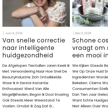
Juni 9, 2026
Mei 11, 2026
Van snelle correctie
Schone co
naar intelligente
vraagt om
huidgezondheid
een mooi i
De Afgelopen Tientallen Jaren Keek Ik
We Kijken Steeds B
Met Verwondering Naar Hoe Snel De
We Op Onze Huid S
Beautyindustrie Zich Ontwikkelde.
Ingrediënten Worden
Waar Ik In Eerste Instantie
Bekeken. Claims Wo
Enthousiast Werd Van Alle
Consumenten Stell
Mogelijkheden, Begon Ik Door Ervaring
Dan Tien Jaar Geled
Ook Steeds Meer Weerstand Te
Want Echte Huidge
Voelen. Omdat Ik Zag Dat Er...
Niet Alleen Over Wa