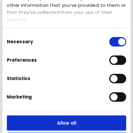
other information that you’ve provided to them or
Brands
that they’ve collected from your use of their
services.
A&P Nature Brands importeert diverse
Consent
Necessary
Selection
merken, waaronder Éminence Organics,
voor de professionele markt
Preferences
Statistics
Marketing
Allow all