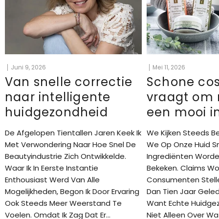
Juni 9, 2026
Mei 11, 2026
Van snelle correctie
Schone co
naar intelligente
vraagt om
huidgezondheid
een mooi i
De Afgelopen Tientallen Jaren Keek Ik
We Kijken Steeds B
Met Verwondering Naar Hoe Snel De
We Op Onze Huid S
Beautyindustrie Zich Ontwikkelde.
Ingrediënten Worden
Waar Ik In Eerste Instantie
Bekeken. Claims Wo
Enthousiast Werd Van Alle
Consumenten Stell
Mogelijkheden, Begon Ik Door Ervaring
Dan Tien Jaar Geled
Ook Steeds Meer Weerstand Te
Want Echte Huidge
Voelen. Omdat Ik Zag Dat Er...
Niet Alleen Over Wa