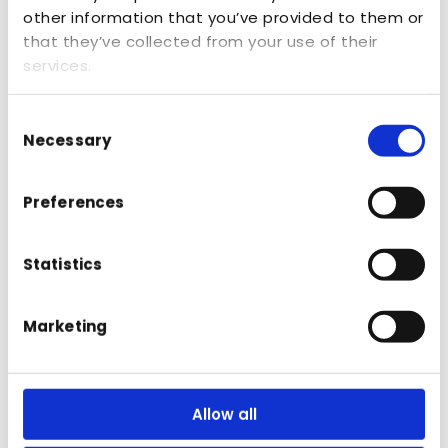
other information that you’ve provided to them or
Brands
that they’ve collected from your use of their
services.
A&P Nature Brands importeert diverse
Consent
Necessary
Selection
merken, waaronder Éminence Organics,
voor de professionele markt
Preferences
Statistics
Marketing
Allow all