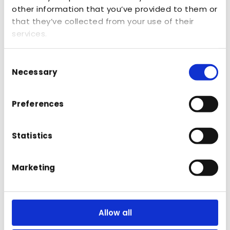
other information that you’ve provided to them or
Brands
that they’ve collected from your use of their
services.
A&P Nature Brands importeert diverse
Consent
Necessary
Selection
merken, waaronder Éminence Organics,
voor de professionele markt
Preferences
Statistics
Marketing
Allow all