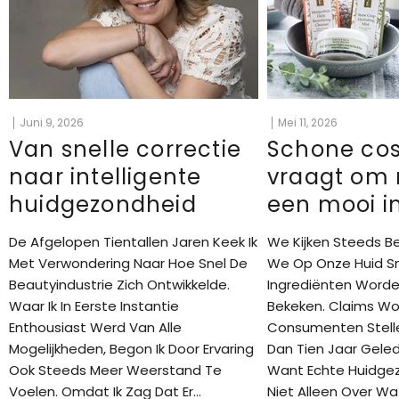
Juni 9, 2026
Mei 11, 2026
Van snelle correctie
Schone co
naar intelligente
vraagt om
huidgezondheid
een mooi i
De Afgelopen Tientallen Jaren Keek Ik
We Kijken Steeds B
Met Verwondering Naar Hoe Snel De
We Op Onze Huid S
Beautyindustrie Zich Ontwikkelde.
Ingrediënten Worden
Waar Ik In Eerste Instantie
Bekeken. Claims Wo
Enthousiast Werd Van Alle
Consumenten Stell
Mogelijkheden, Begon Ik Door Ervaring
Dan Tien Jaar Geled
Ook Steeds Meer Weerstand Te
Want Echte Huidge
Voelen. Omdat Ik Zag Dat Er...
Niet Alleen Over Wa