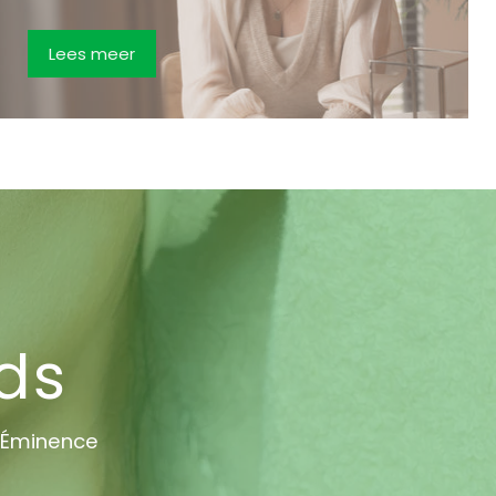
Lees meer
ds
 Éminence