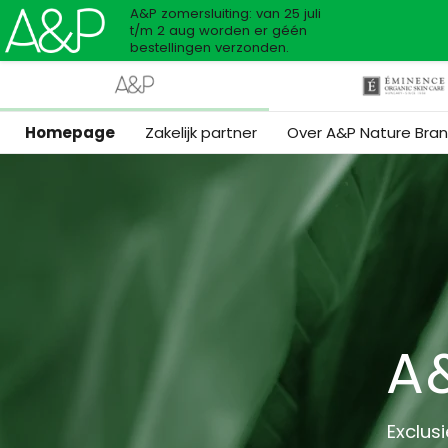
A&P zomersluiting: van 25 juli
t/m 2 aug worden er géén
bestellingen verzonden.
Homepage
Zakelijk partner
Over A&P Nature Bra
A
Exclus