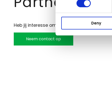
Partnership
Deny
Heb jij interesse om samen te werken met A
Neem contact op