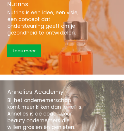
Nutrins
Nutrins is een idee, een visie,
een concept dat
ondersteuning geeft om je
gezondheid te ontwikkelen.
Lees meer
Annelies Academy
Bij het ondernemerschap
komt meer kijken dan je lief is.
Annelies is de coach voor
beauty ondernemers die
willen groeien én genieten.