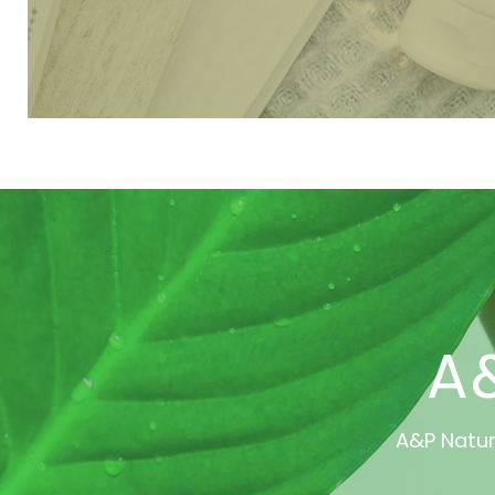
A
A&P Natu